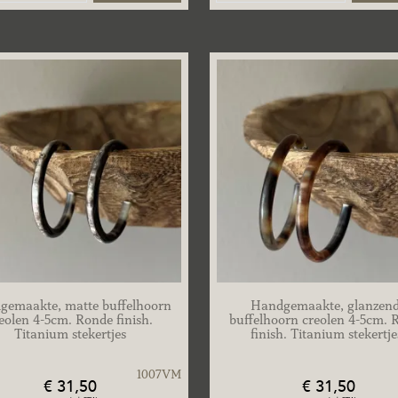
gemaakte, matte buffelhoorn
Handgemaakte, glanzen
eolen 4-5cm. Ronde finish.
buffelhoorn creolen 4-5cm. 
Titanium stekertjes
finish. Titanium stekertje
31
,
50
31
,
50