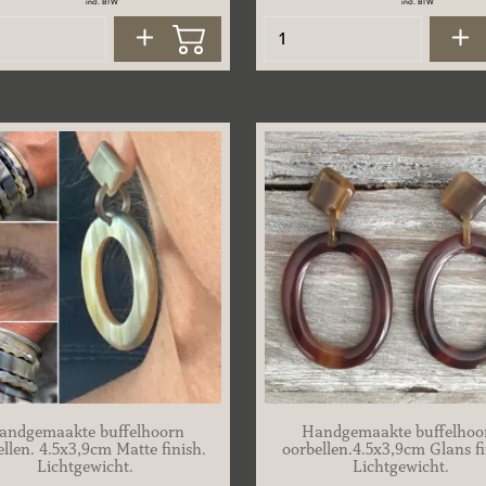
andgemaakte buffelhoorn
Handgemaakte buffelhoo
llen. 4.5x3,9cm Matte finish.
oorbellen.4.5x3,9cm Glans fi
Lichtgewicht.
Lichtgewicht.