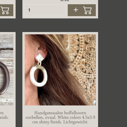
rn
Handgemaakte buffelhoorn
nish.
oorbellen, ovaal. White colors 4.5x3.9
cm shiny finish. Lichtgewicht.