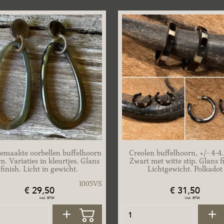
maakte oorbellen buffelhoorn
Creolen buffelhoorn, +/- 4-4
m. Variaties in kleurtjes. Glans
Zwart met witte stip. Glans f
finish. Licht in gewicht.
Lichtgewicht. Polkadot
29
,
50
31
,
50