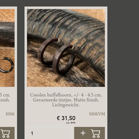
.5 cm.
Creolen buffelhoorn, +/- 4 - 4.5 cm.
inish.
Gevarieerde tintjes. Matte finish.
Lichtgewicht.
31
,
50