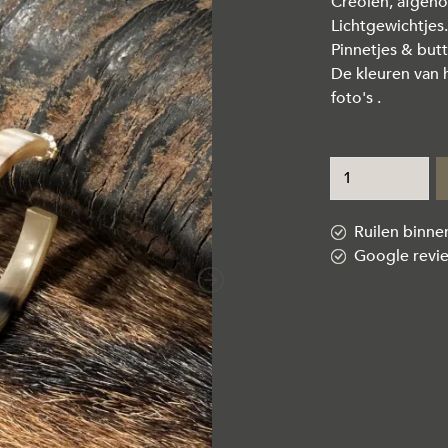
Creolen, afgeho
Lichtgewichtjes.
Pinnetjes & butt
De kleuren van h
foto's .
Ruilen binn
Google revi
Next