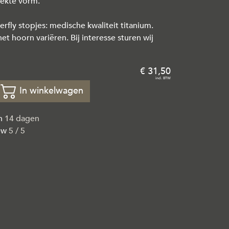
ekte vorm.
erfly stopjes: medische kwaliteit titanium.
et hoorn variëren. Bij interesse sturen wij
31
,
50
In winkelwagen
en
14 dagen
ew
5 / 5