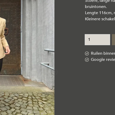
Stoere, lange h
bruintonen.
Lengte 116cm, m
Kleinere schake
Ruilen binn
Google revi
Next