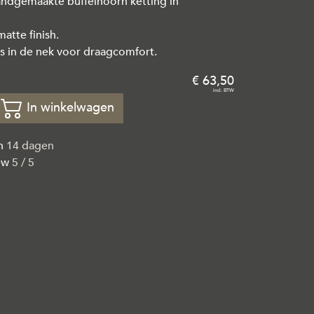
andgemaakte buffelhoorn ketting in
atte finish.
ls in de nek voor draagcomfort.
63
,
50
In winkelwagen
en
14 dagen
ew
5 / 5