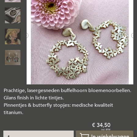
Previous
N
Prachtige, lasergesneden buffelhoorn bloemenoorbellen.
Glans finish in lichte tintjes.
Pinnentjes & butterfly stopjes: medische kwaliteit
titanium.
34
,
50
In winkelwagen