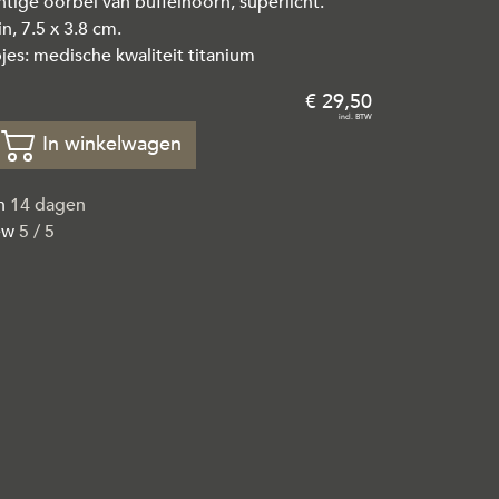
chtige oorbel van buffelhoorn, superlicht.
in, 7.5 x 3.8 cm.
jes: medische kwaliteit titanium
29
,
50
In winkelwagen
en
14 dagen
ew
5 / 5