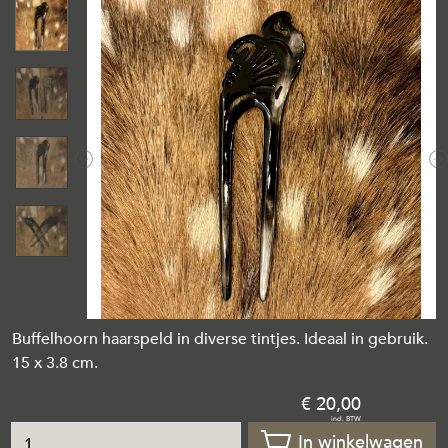
Previous
N
Buffelhoorn haarspeld in diverse tintjes. Ideaal in gebruik.
15 x 3.8 cm.
20
,
00
In winkelwagen