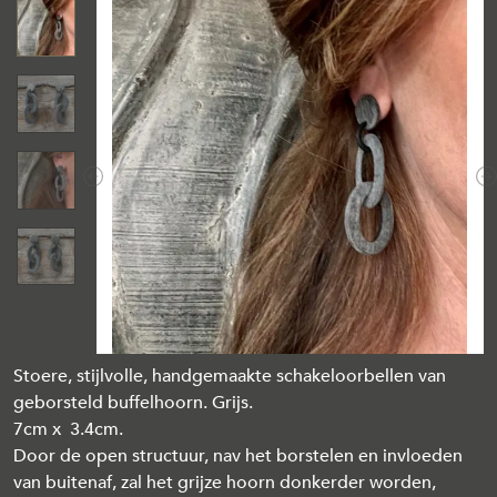
Previous
N
Stoere, stijlvolle, handgemaakte schakeloorbellen van
geborsteld buffelhoorn. Grijs.
7cm x 3.4cm.
Door de open structuur, nav het borstelen en invloeden
van buitenaf, zal het grijze hoorn donkerder worden,