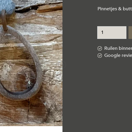
Pinnetjes & butt
Ruilen binn
Google revi
Next