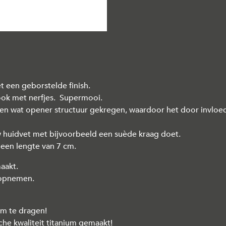
een geborstelde finish.
look met nerfjes. Supermooi.
een wat opener structuur gekregen, waardoor het door invloe
w huidvet met bijvoorbeeld een suède kraag doet.
 een lengte van 7 cm.
maakt.
s opnemen.
 om te dragen!
sche kwaliteit titanium gemaakt!