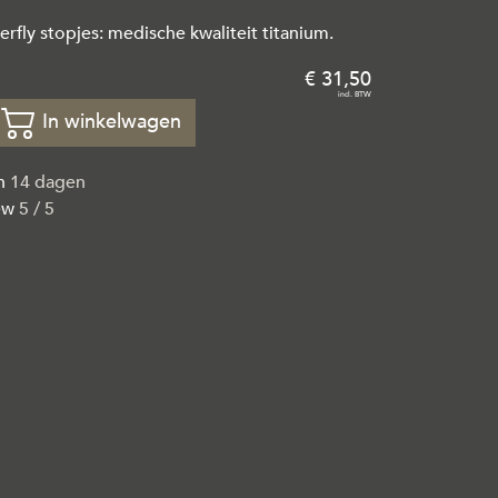
erfly stopjes: medische kwaliteit titanium.
31
,
50
In winkelwagen
en
14 dagen
ew
5 / 5