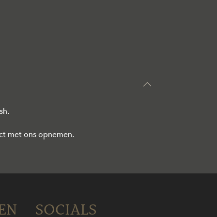
sh.
tact met ons opnemen.
EN
SOCIALS