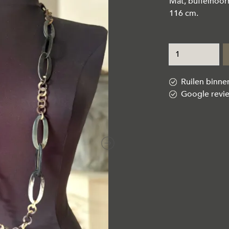
Mat, buffelhoorn
116 cm.
Ruilen binn
Google revi
Next