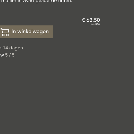
 collier in zwart geaderde tinten.
63
,
50
In winkelwagen
en
14 dagen
ew
5 / 5