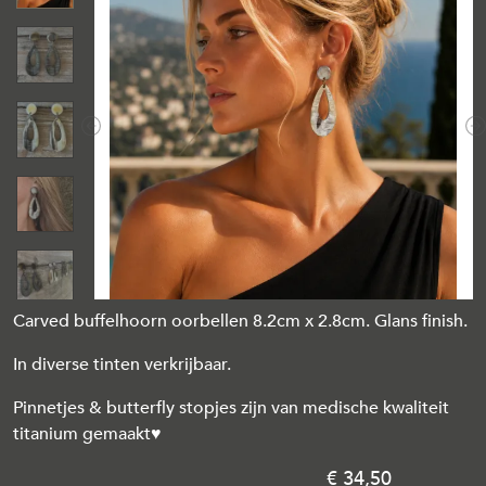
Previous
N
Carved buffelhoorn oorbellen 8.2cm x 2.8cm. Glans finish.
In diverse tinten verkrijbaar.
Pinnetjes & butterfly stopjes zijn van medische kwaliteit
titanium gemaakt♥
34
,
50