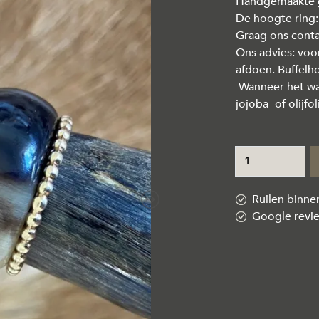
Handgemaakte gl
De hoogte ring:
Graag ons conta
Ons advies: voo
afdoen. Buffelh
Wanneer het wa
jojoba- of olijf
Ruilen binn
Next
Google revi