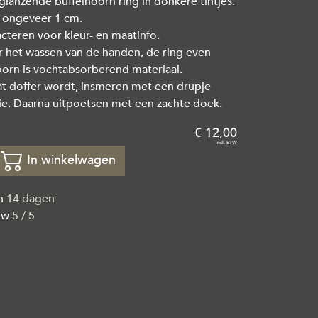
anzende buffelhoorn ring in donkere tintjes.
 ongeveer 1 cm.
cteren voor kleur- en maatinfo.
r het wassen van de handen, de ring even
oorn is vochtabsorberend materiaal.
t doffer wordt, insmeren met een drupje
olie. Daarna uitpoetsen met een zachte doek.
12
,
00
In winkelwagen
en
14 dagen
ew
5 / 5