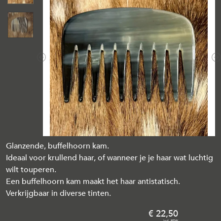
Previous
N
Glanzende, buffelhoorn kam.
Ideaal voor krullend haar, of wanneer je je haar wat luchtig
wilt touperen.
Een buffelhoorn kam maakt het haar antistatisch.
Verkrijgbaar in diverse tinten.
22
,
50