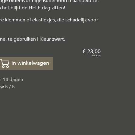
tige bloemvormige Buffelhoorn haarspeld zet
n het blijft de HELE dag zitten!
e klemmen of elastiekjes, die schadelijk voor
nel te gebruiken ! Kleur zwart.
23
,
00
In winkelwagen
en
14 dagen
ew
5 / 5