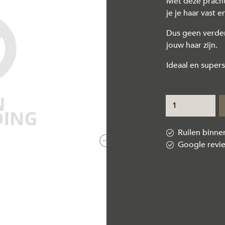
Met deze prach
je je haar vast e
Dus geen verder
jouw haar zijn.
Ideaal en supers
Ruilen binn
Google revi
Next