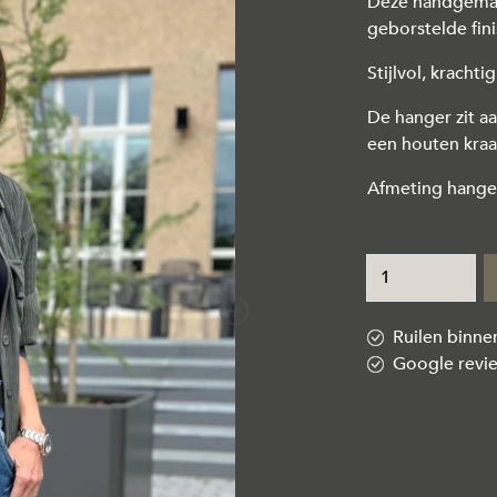
Deze handgemaak
geborstelde finis
Stijlvol, krachti
De hanger zit aa
een houten kraa
Afmeting hange
Next
Ruilen binn
Google revi