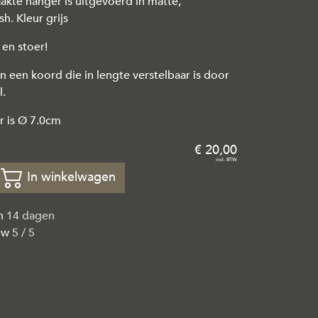
te hanger is uitgevoerd in matte,
h. Kleur grijs
g en stoer!
n een koord die in lengte verstelbaar is door
l.
r is Ø 7.0cm
20
,
00
In winkelwagen
en
14 dagen
ew
5 / 5