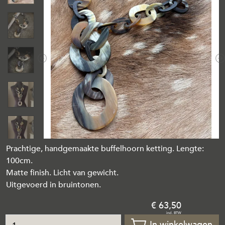
Previous
N
Prachtige, handgemaakte buffelhoorn ketting. Lengte:
100cm.
Matte finish. Licht van gewicht.
Uitgevoerd in bruintonen.
63
,
50
In winkelwagen