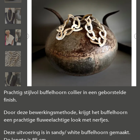
Previous
N
Prachtig stijlvol buffelhoorn collier in een geborstelde
finish.
Door deze bewerkingsmethode, krijgt het buffelhoorn
een prachtige fluweelachtige look met nerfjes.
Deze uitvoering is in sandy/ white buffelhoorn gemaakt.
De lengte is 85 cm.