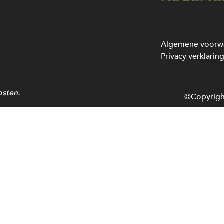
Algemene voorw
Privacy verklarin
osten.
©Copyrigh