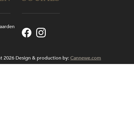
aarden
g
t 2026
Design & production by:
Cannewe.com