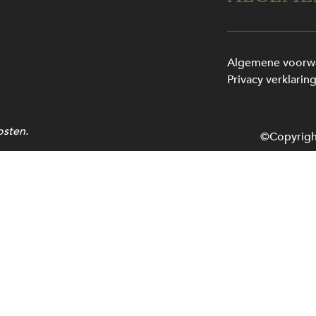
Algemene voorw
Privacy verklarin
osten.
©Copyrigh