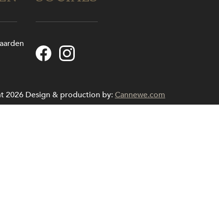
aarden
g
t 2026
Design & production by:
Cannewe.com